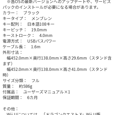
※各OSの最新バージョンへのアップデートや、サービス
パックのインストールが必要になる場合があります。
カラー： ブラック
キータイプ： メンブレン
キー配列： 日本語108キー
キーピッチ： 19.0mm
キーストローク： 4.0mm
電源方式： USBバスパワー
ケーブル長： 1.6m
外形寸法：
幅452.0mm×奥行138.0mm×高さ29.6mm（スタンド含
まず）
幅452.0mm×奥行138.0mm×高さ41.0mm（スタンド
時）
サイズ分類： フル
質量： 約586g
付属品： ユーザーズマニュアル×1
保証期間： 6カ月
その他：
Wii Uについては、「ドラゴンクエスト X」Wii U版、