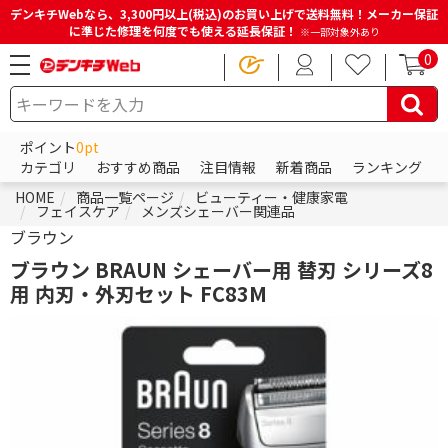
デンキチWebなら、3,300円以上(税込)のお買い上げで送料無料！メーカー保証
に準じた修理を何度でも使える延長保証！
※一部対象外あり
0
ポイント
0pt
カテゴリ
おすすめ商品
注目情報
新着商品
ランキング
HOME
商品一覧ページ
ビューティー・健康家電
フェイスケア
メンズシェーバー関連品
ブラウン
ブラウン BRAUN シェーバー用 替刃 シリーズ8
用 内刃・外刃セット FC83M