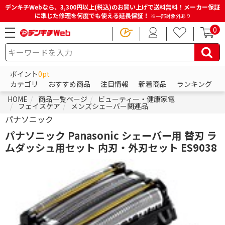
デンキチWebなら、3,300円以上(税込)のお買い上げで送料無料！メーカー保証
に準じた修理を何度でも使える延長保証！
※一部対象外あり
0
ポイント
0pt
カテゴリ
おすすめ商品
注目情報
新着商品
ランキング
HOME
商品一覧ページ
ビューティー・健康家電
フェイスケア
メンズシェーバー関連品
パナソニック
パナソニック Panasonic シェーバー用 替刃 ラ
ムダッシュ用セット 内刃・外刃セット ES9038