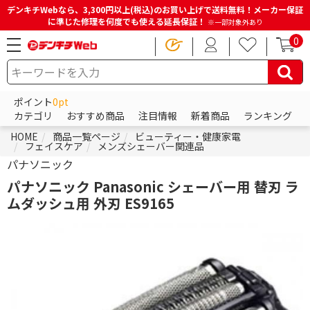
デンキチWebなら、3,300円以上(税込)のお買い上げで送料無料！メーカー保証
に準じた修理を何度でも使える延長保証！
※一部対象外あり
0
ポイント
0pt
カテゴリ
おすすめ商品
注目情報
新着商品
ランキング
HOME
商品一覧ページ
ビューティー・健康家電
フェイスケア
メンズシェーバー関連品
パナソニック
パナソニック Panasonic シェーバー用 替刃 ラ
ムダッシュ用 外刃 ES9165