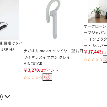
オークローン
ップジャパン
ー インビク
片耳 耳掛けタイ
ット シルバー 
SB HS-
ナガオカ movio インイヤー型 片耳
￥17,443
1,
ワイヤレスイヤホン グレイ
☆☆☆☆☆
ト
MINC01GR
￥3,270
32ポイント
☆☆☆☆☆
0)