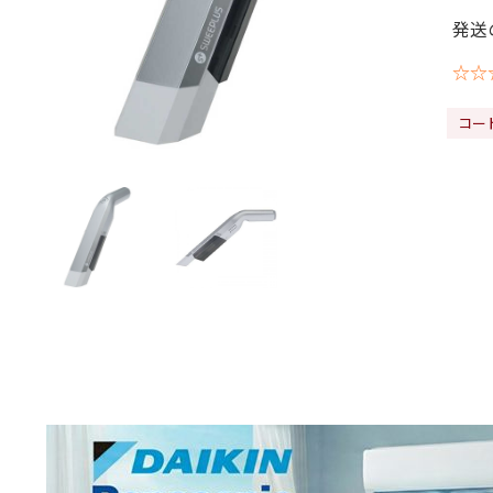
発送
☆☆
コー