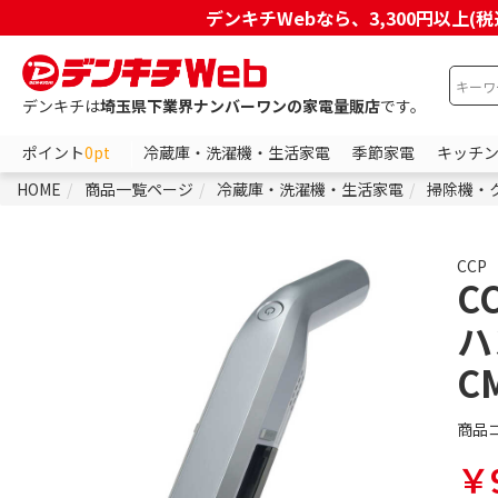
デンキチWebなら、3,300円以
デンキチは
埼玉県下業界ナンバーワンの家電量販店
です。
ポイント
0pt
冷蔵庫・洗濯機・生活家電
季節家電
キッチ
HOME
商品一覧ページ
冷蔵庫・洗濯機・生活家電
掃除機・
CCP
C
ハ
C
商品
￥9