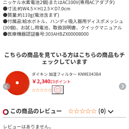
ニッケル水素電池2個)またはAC100V(専用ACアダプタ)
●寸法:約W4.5×H12.5×D7.0cm
●質量:約110g(電池含まず)
●付属品:給水ボトル、ハンディ吸入器用ディスポメッシュ
(30個)、お試し用電池、取扱説明書、クイックマニュアル
●医療機器認証番号:303AHBZX00008000
こちらの商品を見ている方はこちらの商品もチ
ェックしています
ダイキン 加湿フィルター KNME043B4
￥2,340
23ポイント
☆☆☆☆☆
この商品のレビュー
☆☆☆☆☆
(0)
レビューはありません。