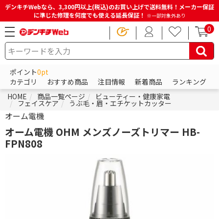
デンキチWebなら、3,300円以上(税込)のお買い上げで送料無料！メーカー保証
に準じた修理を何度でも使える延長保証！
※一部対象外あり
0
ポイント
0pt
カテゴリ
おすすめ商品
注目情報
新着商品
ランキング
HOME
商品一覧ページ
ビューティー・健康家電
フェイスケア
うぶ毛・眉・エチケットカッター
オーム電機
オーム電機 OHM メンズノーズトリマー HB-
FPN808