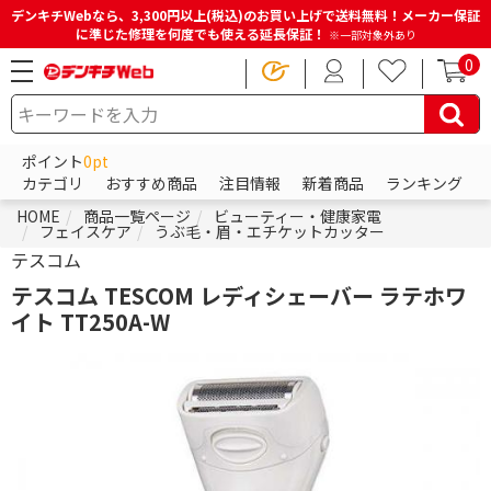
デンキチWebなら、3,300円以上(税込)のお買い上げで送料無料！メーカー保証
に準じた修理を何度でも使える延長保証！
※一部対象外あり
0
ポイント
0pt
カテゴリ
おすすめ商品
注目情報
新着商品
ランキング
HOME
商品一覧ページ
ビューティー・健康家電
フェイスケア
うぶ毛・眉・エチケットカッター
テスコム
テスコム TESCOM レディシェーバー ラテホワ
イト TT250A-W