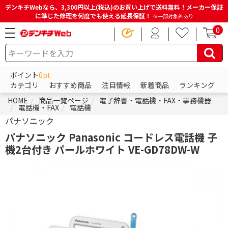
デンキチWebなら、3,300円以上(税込)のお買い上げで送料無料！メーカー保証
に準じた修理を何度でも使える延長保証！
※一部対象外あり
0
ポイント
0pt
カテゴリ
おすすめ商品
注目情報
新着商品
ランキング
HOME
商品一覧ページ
電子辞書・電話機・FAX・事務機器
電話機・FAX
電話機
パナソニック
パナソニック Panasonic コードレス電話機 子
機2台付き パールホワイト VE-GD78DW-W