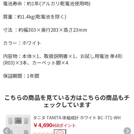
電池寿命：約1年(アルカリ乾電池使用時)
質量：約1.4kg(乾電池を除く)
寸法 ：約幅303×奥行283×高さ23mm
カラー：ホワイト
内容物：本体×1、取扱説明書×1、お試し用電池 単4形
(R03)×3本、カーペット脚×4
保証期間：1年間
こちらの商品を見ている方はこちらの商品もチ
ェックしています
タニタ TANITA 体組成計 ホワイト BC-771-WH
￥4,690
468ポイント
☆☆☆☆☆