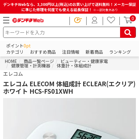
デンキチWebなら、3,300円以上(税込)のお買い上げで送料無料！メーカー保証
に準じた修理を何度でも使える延長保証！
※一部対象外あり
0
ポイント
0pt
カテゴリ
おすすめ商品
注目情報
新着商品
ランキング
HOME
商品一覧ページ
ビューティー・健康家電
健康管理・計測機器
体重計・体組成計
エレコム
エレコム ELECOM 体組成計 ECLEAR(エクリア)
ホワイト HCS-FS01XWH