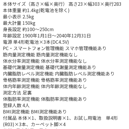
本体サイズ（高さ×幅×奥行） 高さ23×幅303×奥行283
本体重量 約1.4kg(乾電池を除く)
最小表示 2.5kg
最大計量 150kg
身長設定 約100〜250cm
年齢設定 1900年1月1日〜2040年12月31日
電源 単4形乾電池×3本(DC4.5V)
PC・スマートフォン管理機能 スマホ管理機能あり
筋肉量測定機能 筋肉量測定機能なし
体水分率測定機能 体水分率測定機能なし
基礎代謝量測定機能 基礎代謝量測定機能あり
内臓脂肪レベル測定機能 内臓脂肪レベル測定機能あり
骨格筋率測定機能 骨格筋率測定機能あり
体内年齢測定機能 体内年齢測定機能なし
測定方法 足裏
体脂肪率測定機能 体脂肪率測定機能あり
登録人数 4人
BMI測定機能 BMI測定機能あり
付属品 本体×1、取扱説明書×1、お試し用電池 単4形
(R03)×3本、カーペット脚×4