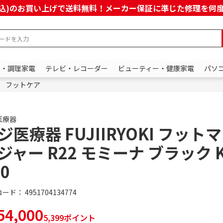
上(税込)のお買い上げで送料無料！メーカー保証に準じた修理を
ン・調理家電
テレビ・レコーダー
ビューティー・健康家電
パソ
フットケア
医療器
ジ医療器 FUJIIRYOKI フット
ジャー R22 モミーナ ブラック K
30
コード：
4951704134774
4,000
5,399ポイント