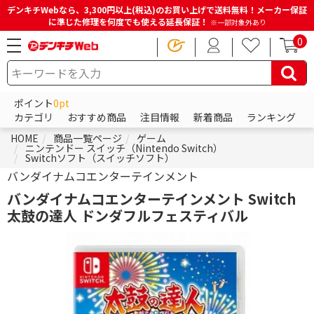
デンキチWebなら、3,300円以上(税込)のお買い上げで送料無料！メーカー保証
に準じた修理を何度でも使える延長保証！
※一部対象外あり
0
ポイント
0pt
カテゴリ
おすすめ商品
注目情報
新着商品
ランキング
HOME
商品一覧ページ
ゲーム
ニンテンドー スイッチ（Nintendo Switch）
Switchソフト（スイッチソフト）
バンダイナムコエンターテインメント
バンダイナムコエンターテインメント Switch
太鼓の達人 ドンダフルフェスティバル