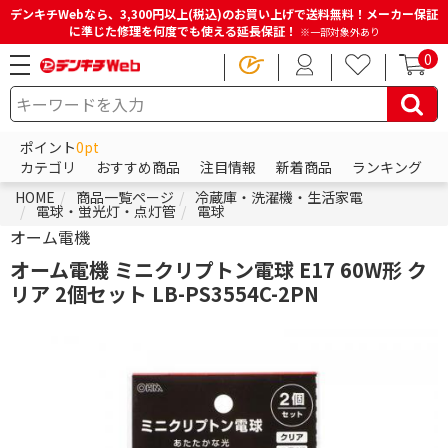
デンキチWebなら、3,300円以上(税込)のお買い上げで送料無料！メーカー保証
に準じた修理を何度でも使える延長保証！
※一部対象外あり
0
ポイント
0pt
カテゴリ
おすすめ商品
注目情報
新着商品
ランキング
HOME
商品一覧ページ
冷蔵庫・洗濯機・生活家電
電球・蛍光灯・点灯管
電球
オーム電機
オーム電機 ミニクリプトン電球 E17 60W形 ク
リア 2個セット LB-PS3554C-2PN