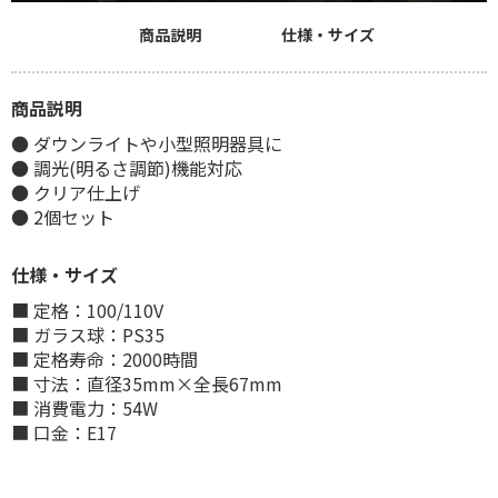
商品説明
仕様・サイズ
商品説明
● ダウンライトや小型照明器具に
● 調光(明るさ調節)機能対応
● クリア仕上げ
● 2個セット
仕様・サイズ
■ 定格：100/110V
■ ガラス球：PS35
■ 定格寿命：2000時間
■ 寸法：直径35mm×全長67mm
■ 消費電力：54W
■ 口金：E17