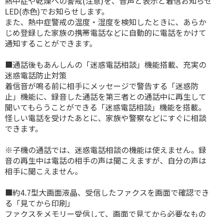
熱中症や乾燥への警戒(注意)を、音声と表示と着信お知らせ
LED(赤色)でお知らせします。
また、熱中症警戒の温度・湿度を検知したときに、あらか
じめ登録した家族の携帯電話などに自動的に電話をかけて
通知することができます。
■通話後もあんしんの「迷惑電話相談」機能搭載、充実の
迷惑電話防止対策
着信音が鳴る前に相手にメッセージで警告する「迷惑防
止」機能に、録音した通話を第三者との通話中に再生して
聞いてもらうことができる「迷惑電話相談」機能を搭載。
怪しい電話を受けたあとに、家族や警察などにすぐに相談
できます。
※子機の通話では、迷惑電話相談の機能は使えません。録
音の再生中は電話の相手の声は聞こえますが、自分の声は
相手に聞こえません。
■約4.7型大画面液晶、受信したファクスを画面で確認でき
る「見てから印刷」
ファクスをメモリー受信して、画面で見てから必要なもの