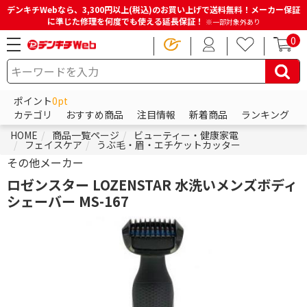
デンキチWebなら、3,300円以上(税込)のお買い上げで送料無料！メーカー保証
に準じた修理を何度でも使える延長保証！
※一部対象外あり
0
ポイント
0pt
カテゴリ
おすすめ商品
注目情報
新着商品
ランキング
HOME
商品一覧ページ
ビューティー・健康家電
フェイスケア
うぶ毛・眉・エチケットカッター
その他メーカー
ロゼンスター LOZENSTAR 水洗いメンズボディ
シェーバー MS-167