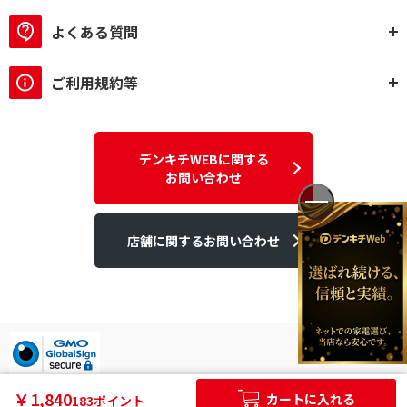
よくある質問
ご利用規約等
デンキチWEBに関する
お問い合わせ
店舗に関するお問い合わせ
デンキチはGMOグローバルサイン発行のSSL電子証明書を使用して
￥1,840
カートに入れる
183ポイント
います。