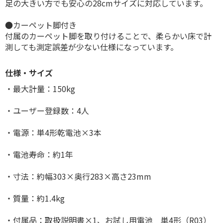
足の大きい方でも安心の28cmサイズに対応しています。
●カーペット脚付き
付属のカーペット脚を取り付けることで、柔らかい床で計
測しても測定誤差が少ない仕様になっています。
仕様・サイズ
・最大計量：150kg
・ユーザー登録数：4人
・電源：単4形乾電池×3本
・電池寿命：約1年
・寸法：約幅303×奥行283×高さ23mm
・質量：約1.4kg
・付属品：取扱説明書×1、お試し用電池 単4形（R03）