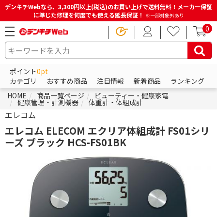
デンキチWebなら、3,300円以上(税込)のお買い上げで送料無料！メーカー保証
に準じた修理を何度でも使える延長保証！
※一部対象外あり
0
ポイント
0pt
カテゴリ
おすすめ商品
注目情報
新着商品
ランキング
HOME
商品一覧ページ
ビューティー・健康家電
健康管理・計測機器
体重計・体組成計
エレコム
エレコム ELECOM エクリア体組成計 FS01シリ
ーズ ブラック HCS-FS01BK