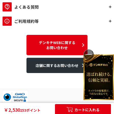
よくある質問
ご利用規約等
デンキチWEBに関する
お問い合わせ
店舗に関するお問い合わせ
デンキチはGMOグローバルサイン発行のSSL電子証明書を使用して
￥2,530
カートに入れる
253ポイント
います。