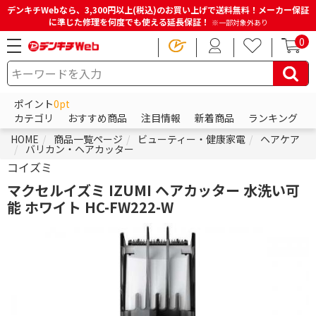
デンキチWebなら、3,300円以上(税込)のお買い上げで送料無料！メーカー保証
に準じた修理を何度でも使える延長保証！
※一部対象外あり
0
ポイント
0pt
カテゴリ
おすすめ商品
注目情報
新着商品
ランキング
HOME
商品一覧ページ
ビューティー・健康家電
ヘアケア
バリカン・ヘアカッター
コイズミ
マクセルイズミ IZUMI ヘアカッター 水洗い可
能 ホワイト HC-FW222-W