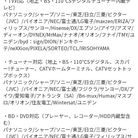
・TV対応（地上・BS・110℃Sデジタルチューナー内蔵テ
レビ）
パナソニック/シャープ/ソニー/東芝/日立/三菱/ビクター
（JVC）/パイオニア/NEC/富士通/LG電子/maxzen/ERIZA/フ
ィリップス/サンヨー/Hisense/DX/エプソン/アイワ/アズマ/
ディーオン/DYNEX/MrMax/ナナオ/オリオン/フナイ/TMY/ユ
ニデン/byd：sign/DION/ドンキホー
テ/neXXion/PIXELA/SORTEO/TCL/IRISOHYAMA
・チューナー対応（地上・BS・110℃Sデジタル、スカパ
ー!チューナー、CATVホームターミナル、CATVセットトッ
プボックス）
パナソニック/シャープ/ソニー/東芝/日立/三菱/ビクター
（JVC）/パイオニア/NEC/富士通/フジクラ/サンヨー/DX/ア
イワ/愛知電子/アトランタ（SA）/Bn-mux/Humax/マスプ
ロ/オリオン/住友電工/Wintersat/ユニデン
・BD・DVD対応（プレーヤー、レコーダー/HDD内蔵型含
む）
パナソニック/シャープ/ソニー/東芝/日立/三菱/ビクター
（JVC）/パイオニア/NEC/富士通/LG電子/フィリップス/サ