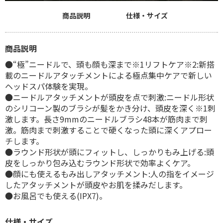
商品説明
仕様・サイズ
商品説明
●“極”ニードルで、頭も顔も深まで※1リフトケア※2:新搭
載のニードルアタッチメントによる極点集中ケアで新しい
ヘッドスパ体験を実現。
●ニードルアタッチメントが頭皮を点で刺激:ニードル形状
のシリコーン製のブラシが髪をかき分け、頭皮を深く※1刺
激します。長さ9mmのニードルブラシ48本が筋肉まで刺
激。筋肉まで刺激することで硬くなった頭に深くアプロー
チします。
●ラウンド形状が頭にフィットし、しっかりもみ上げる:頭
皮をしっかり包み込むラウンド形状で効率よくケア。
●顔にも使えるもみ出しアタッチメント:人の指をイメージ
したアタッチメントが頭皮やお肌を揉みだします。
●お風呂でも使える(IPX7)。
仕様・サイズ