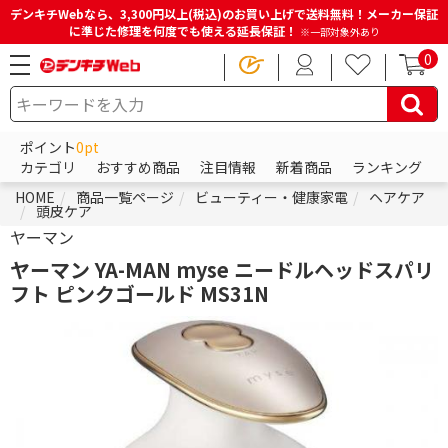
デンキチWebなら、3,300円以上(税込)のお買い上げで送料無料！メーカー保証
に準じた修理を何度でも使える延長保証！
※一部対象外あり
0
ポイント
0pt
カテゴリ
おすすめ商品
注目情報
新着商品
ランキング
HOME
商品一覧ページ
ビューティー・健康家電
ヘアケア
頭皮ケア
ヤーマン
ヤーマン YA-MAN myse ニードルヘッドスパリ
フト ピンクゴールド MS31N