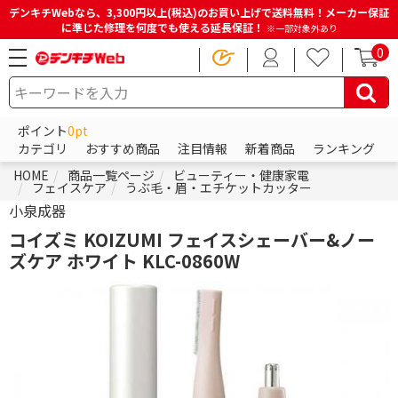
デンキチWebなら、3,300円以上(税込)のお買い上げで送料無料！メーカー保証
に準じた修理を何度でも使える延長保証！
※一部対象外あり
0
ポイント
0pt
カテゴリ
おすすめ商品
注目情報
新着商品
ランキング
HOME
商品一覧ページ
ビューティー・健康家電
フェイスケア
うぶ毛・眉・エチケットカッター
小泉成器
コイズミ KOIZUMI フェイスシェーバー&ノー
ズケア ホワイト KLC-0860W