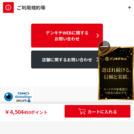
ご利用規約等
デンキチWEBに関する
お問い合わせ
店舗に関するお問い合わせ
デンキチはGMOグローバルサイン発行のSSL電子証明書を使用して
￥4,504
カートに入れる
450ポイント
います。
個人情報やご購入情報はSSL暗号化通信により保護されます。
Copyright ©2025DEN-KICHI WEB All rights reserved.