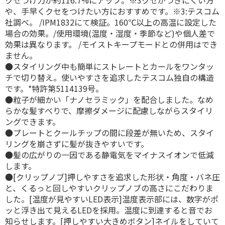
や、手早くクセをつけたい方におすすめです。※3:テスコム
社調べ。 /IPM1832にて検証。160℃以上の高温に設定した
場合の効果。/使用環境(温度・湿度・季節など)や個人差で
効果は異なります。 /モイストキープモードとの併用はでき
ません。
●スタイリング中も簡単にストレートとカールをワンタッ
チで切り替え。使いやすさを追求したテスコム独自の構造
です。*特許第5114139号。
●粒子が細かい「ナノセラミック」を配合しました。なめ
らかな髪すべりで、摩擦ダメージに配慮しながらスタイリ
ングできます。
●プレートとクールチップの間に段差が無いため、スタイ
リングを崩さずに髪が抜きやすいです。
●髪の広がりの一因である静電気をマイナスイオンで低減
します。
●[クリップノブ]押しやすさを追求した形状・角度・バネ圧
と、くるっと回しやすいクリップノブの高さにこだわりま
した。[温度が見やすいLED表示]温度表示部には、数字がポ
ッと浮き出て見えるLEDを採用。温度に到達すると音でお
知らせします。[押しやすい大きめボタン]ネイルをしていて