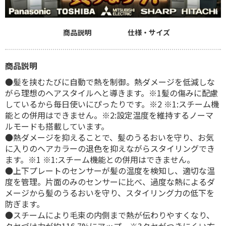
商品説明
仕様・サイズ
商品説明
●髪を挟むたびに自動で熱を制御。熱ダメージを低減しな
がら理想のヘアスタイルへと導きます。※1髪の傷みに配慮
しているから毎日使いにぴったりです。※2 ※1:スチーム機
能との併用はできません。※2:設定温度を維持するノーマ
ルモードも搭載しています。
●熱ダメージを抑えることで、髪のうるおいを守り、お気
に入りのヘアカラーの退色を抑えながらスタイリングでき
ます。※1 ※1:スチーム機能との併用はできません。
●上下プレートのセンサーが髪の温度を検知し、適切な温
度を管理。片面のみのセンサーに比べ、過度な熱によるダ
メージから髪のうるおいを守り、スタイリング力の低下を
防ぎます。
●スチームにより毛束の内側まで熱が伝わりやすくなり、
クセづけ力が約116.7%にアップ。※3クセがつきにくい方