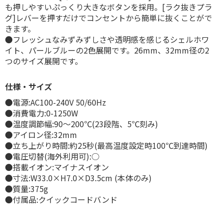
も押しやすいぷっくり大きなボタンを採用。[ラク抜きプラ
グ]レバーを押すだけでコンセントから簡単に抜くことがで
きます。
●フレッシュなみずみずしさや透明感を感じるシェルホワ
イト、パールブルーの2色展開です。26mm、32mm径の2
つのサイズ展開です。
仕様・サイズ
●電源:AC100-240V 50/60Hz
●消費電力:0-1250W
●温度調節幅:90〜200℃(23段階、5℃刻み)
●アイロン径:32mm
●立ち上がり時間:約25秒(最高温度設定時100℃到達時間)
●電圧切替(海外利用可):○
●搭載イオン:マイナスイオン
●寸法:W33.0×H7.0×D3.5cm (本体のみ)
●質量:375g
●付属品:クイックコードバンド