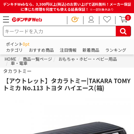
デンキチWebなら、3,300円以上(税込)のお買い上げで送料無料！メーカー保証
に準じた修理を何度でも使える延長保証！
※一部対象外あり
0
ポイント
0pt
カテゴリ
おすすめ商品
注目情報
新着商品
ランキング
HOME
商品一覧ページ
おもちゃ・ホビー・ベビー用品
車・電車
タカラトミー
【アウトレット】タカラトミー|TAKARA TOMY
トミカ No.113 トヨタ ハイエース(箱)