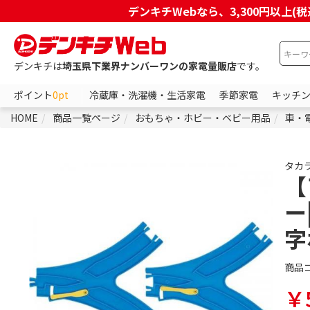
デンキチWebなら、3,300円以
デンキチは
埼玉県下業界ナンバーワンの家電量販店
です。
ポイント
0pt
冷蔵庫・洗濯機・生活家電
季節家電
キッチ
HOME
商品一覧ページ
おもちゃ・ホビー・ベビー用品
車・
タカ
【
ー
字
商品
￥