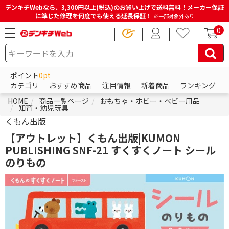
デンキチWebなら、3,300円以上(税込)のお買い上げで送料無料！メーカー保証
に準じた修理を何度でも使える延長保証！
※一部対象外あり
0
ポイント
0pt
カテゴリ
おすすめ商品
注目情報
新着商品
ランキング
HOME
商品一覧ページ
おもちゃ・ホビー・ベビー用品
知育・幼児玩具
くもん出版
【アウトレット】くもん出版|KUMON
PUBLISHING SNF-21 すくすくノート シール
のりもの