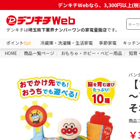
デンキチWebなら、3,300円以
デンキチは
埼玉県下業界ナンバーワンの家電量販店
です。
ポイント
0pt
冷蔵庫・洗濯機・生活家電
季節家電
キッチ
HOME
商品一覧ページ
おもちゃ・ホビー・ベビー用品
知育
バン
【
～
そ
商品
￥3