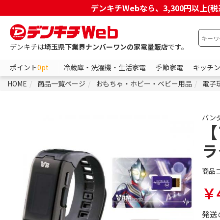
デンキチWebなら、3,300円以
デンキチは
埼玉県下業界ナンバーワンの家電量販店
です。
ポイント
0pt
冷蔵庫・洗濯機・生活家電
季節家電
キッチ
HOME
商品一覧ページ
おもちゃ・ホビー・ベビー用品
電子
バン
【
ラ
商品
￥4
発送