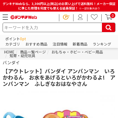
デンキチWebなら、3,300円以上(税込)のお買い上げで送料無料！メーカー保証
に準じた修理を何度でも使える延長保証！
※一部対象外あり
0
ポイント
0pt
カテゴリ
おすすめ商品
注目情報
新着商品
ランキング
HOME
商品一覧ページ
おもちゃ・ホビー・ベビー用品
知育・幼児玩具
バンダイ
【アウトレット】バンダイ アンパンマン いろ
かわるん お水をあげるといろがかわるよ! ア
ンパンマン ふしぎなおはなやさん