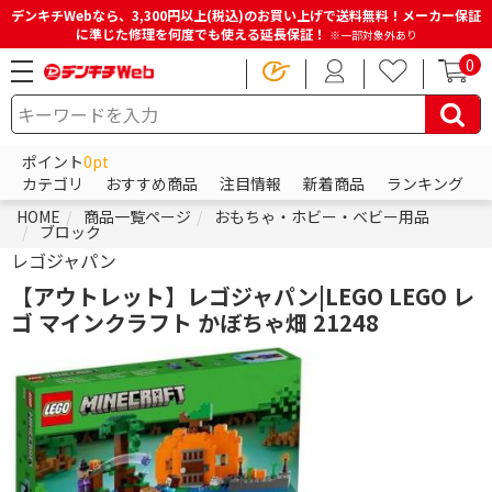
デンキチWebなら、3,300円以上(税込)のお買い上げで送料無料！メーカー保証
に準じた修理を何度でも使える延長保証！
※一部対象外あり
0
ポイント
0pt
カテゴリ
おすすめ商品
注目情報
新着商品
ランキング
HOME
商品一覧ページ
おもちゃ・ホビー・ベビー用品
ブロック
レゴジャパン
【アウトレット】レゴジャパン|LEGO LEGO レ
ゴ マインクラフト かぼちゃ畑 21248