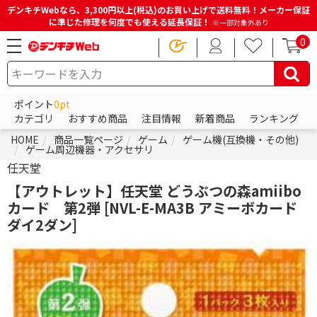
デンキチWebなら、3,300円以上(税込)のお買い上げで送料無料！メーカー保証
に準じた修理を何度でも使える延長保証！
※一部対象外あり
0
ポイント
0pt
カテゴリ
おすすめ商品
注目情報
新着商品
ランキング
HOME
商品一覧ページ
ゲーム
ゲーム機(互換機・その他)
ゲーム周辺機器・アクセサリ
任天堂
【アウトレット】任天堂 どうぶつの森amiibo
カード 第2弾 [NVL-E-MA3B アミーボカード
ダイ2ダン]