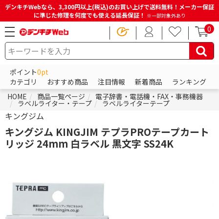
デンキチWebなら、3,300円以上(税込)のお買い上げで送料無料！メーカー保証
に準じた修理を何度でも使える延長保証！
※一部対象外あり
0
ポイント
0pt
カテゴリ
おすすめ商品
注目情報
新着商品
ランキング
HOME
商品一覧ページ
電子辞書・電話機・FAX・事務機器
ラベルライター・テープ
ラベルライターテープ
キングジム
キングジム KINGJIM テプラPROテープカート
リッジ 24mm 白ラベル 黒文字 SS24K