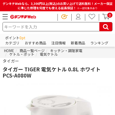
デンキチWebなら、3,300円以上(税込)のお買い上げで送料無料！メーカー保証
に準じた修理を何度でも使える延長保証！
※一部対象外あり
0
ポイント
0pt
カテゴリ
おすすめ商品
注目情報
新着商品
ランキング
HOME
商品一覧ページ
キッチン・調理家電
ケトル・ポット
電気ケトル
タイガー
タイガー TIGER 電気ケトル 0.8L ホワイト
PCS-A080W