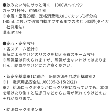
●飲みたい時にサッと沸く 1300Wハイパワー
カップ1杯分、約59秒!※
※水温・室温23度、定格消費電力にてカップ1杯分約
140mLにおいて通電自動オフするまでの沸とう時間(タイガ
ー社測定法)
満水:約4分
●安心・安全設計
・省スチーム設計※
蒸気によるやけどのリスクを抑える省スチーム設計
※蒸気量は抑えられますが、蒸気が出ないわけではありま
せん。結露ややけどにご注意ください。
・新安全基準※1に適合 転倒お湯もれ防止構造※2
※1 電気用品安全法 J60335-2-15(2021)
※2 給湯ロックボタンがロック状態になっていても、本体
を傾けたり倒すと注ぎ口などからお湯が流れてやけどのお
それがあります。
・給湯ロックボタン※