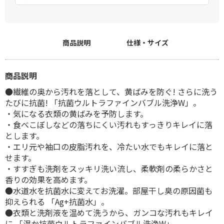
商品説明
仕様・サイズ
商品説明
●繊維の奥から汚れを落として、黄ばみを防ぐ! さらに洗う
たびに抗菌! 「抗菌ウルトラファインバブル洗浄W」。
・気になる衣類の黄ばみを予防します。
・食べこぼしなどの落ちにくい汚れもすっきりキレイに落
とします。
・エリ元や袖口の皮脂汚れを、冷たい水でもキレイに落と
せます。
・すすぎも洗剤をスッキリ洗い流し、柔軟剤の柔らかさと
香りの効果を高めます。
●水道水を抗菌水に変えてお洗濯。部屋干し臭の原因菌も
抑えられる 「Ag+抗菌水」。
●衣類と洗剤液を温めて洗うから、ガンコな汚れもキレイ
に 「温か抗菌ウルトラファインバブル洗浄W」。