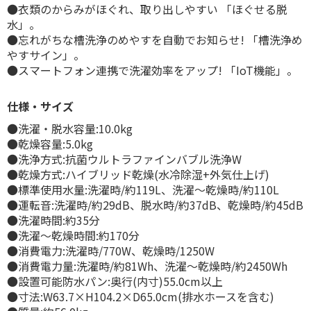
●衣類のからみがほぐれ、取り出しやすい 「ほぐせる脱
水」。
●忘れがちな槽洗浄のめやすを自動でお知らせ! 「槽洗浄め
やすサイン」。
●スマートフォン連携で洗濯効率をアップ! 「IoT機能」。
仕様・サイズ
●洗濯・脱水容量:10.0kg
●乾燥容量:5.0kg
●洗浄方式:抗菌ウルトラファインバブル洗浄W
●乾燥方式:ハイブリッド乾燥(水冷除湿+外気仕上げ)
●標準使用水量:洗濯時/約119L、洗濯〜乾燥時/約110L
●運転音:洗濯時/約29dB、脱水時/約37dB、乾燥時/約45dB
●洗濯時間:約35分
●洗濯〜乾燥時間:約170分
●消費電力:洗濯時/770W、乾燥時/1250W
●消費電力量:洗濯時/約81Wh、洗濯〜乾燥時/約2450Wh
●設置可能防水パン:奥行(内寸)55.0cm以上
●寸法:W63.7×H104.2×D65.0cm(排水ホースを含む)