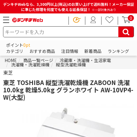
デンキチWebなら、3,300円以上(税込)のお買い上げで送料無料！メーカー保証
に準じた修理を何度でも使える延長保証！
※一部対象外あり
0
ポイント
0pt
カテゴリ
おすすめ商品
注目情報
新着商品
ランキング
HOME
商品一覧ページ
冷蔵庫・洗濯機・生活家電
洗濯機・洗濯乾燥機
縦型洗濯乾燥機
東芝
東芝 TOSHIBA 縦型洗濯乾燥機 ZABOON 洗濯
10.0kg 乾燥5.0kg グランホワイト AW-10VP4-
W(大型)