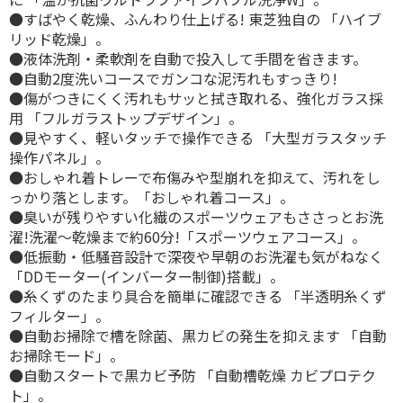
●すばやく乾燥、ふんわり仕上げる! 東芝独自の 「ハイブ
リッド乾燥」。
●液体洗剤・柔軟剤を自動で投入して手間を省きます。
●自動2度洗いコースでガンコな泥汚れもすっきり!
●傷がつきにくく汚れもサッと拭き取れる、強化ガラス採
用 「フルガラストップデザイン」。
●見やすく、軽いタッチで操作できる 「大型ガラスタッチ
操作パネル」。
●おしゃれ着トレーで布傷みや型崩れを抑えて、汚れをし
っかり落とします。「おしゃれ着コース」。
●臭いが残りやすい化繊のスポーツウェアもささっとお洗
濯!洗濯〜乾燥まで約60分!「スポーツウェアコース」。
●低振動・低騒音設計で深夜や早朝のお洗濯も気がねなく
「DDモーター(インバーター制御)搭載」。
●糸くずのたまり具合を簡単に確認できる 「半透明糸くず
フィルター」。
●自動お掃除で槽を除菌、黒カビの発生を抑えます 「自動
お掃除モード」。
●自動スタートで黒カビ予防 「自動槽乾燥 カビプロテク
ト」。