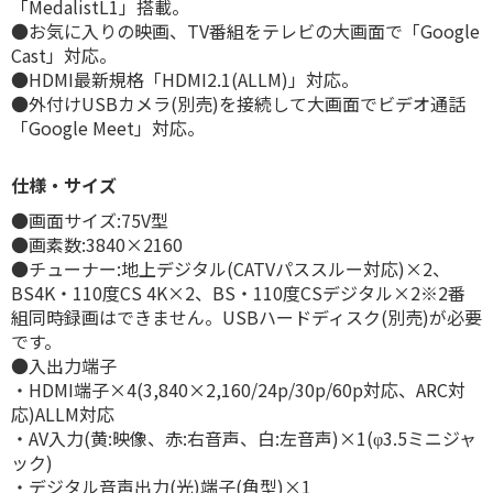
「MedalistL1」搭載。
●お気に入りの映画、TV番組をテレビの大画面で「Google
Cast」対応。
●HDMI最新規格「HDMI2.1(ALLM)」対応。
●外付けUSBカメラ(別売)を接続して大画面でビデオ通話
「Google Meet」対応。
仕様・サイズ
●画面サイズ:75V型
●画素数:3840×2160
●チューナー:地上デジタル(CATVパススルー対応)×2、
BS4K・110度CS 4K×2、BS・110度CSデジタル×2※2番
組同時録画はできません。USBハードディスク(別売)が必要
です。
●入出力端子
・HDMI端子×4(3,840×2,160/24p/30p/60p対応、ARC対
応)ALLM対応
・AV入力(黄:映像、赤:右音声、白:左音声)×1(φ3.5ミニジャ
ック)
・デジタル音声出力(光)端子(角型)×1