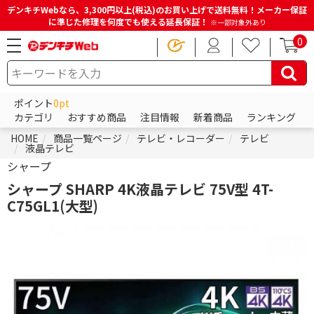
デンキチWebなら、3,300円以上(税込)のお買い上げで送料無料！メーカー保証
に準じた修理を何度でも使える延長保証！
※一部対象外あり
0
ポイント
0pt
カテゴリ
おすすめ商品
注目情報
新着商品
ランキング
HOME
商品一覧ページ
テレビ・レコーダー
テレビ
液晶テレビ
シャープ
シャープ SHARP 4K液晶テレビ 75V型 4T-
C75GL1(大型)