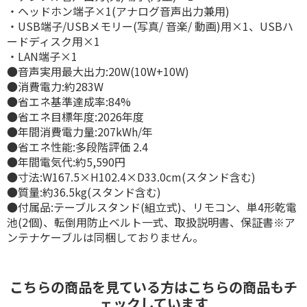
・ヘッドホン端子×1(アナログ音声出力兼用)
・USB端子/USBメモリー(写真/ 音楽/ 動画)用×1、USBハ
ードディスク用×1
・LAN端子×1
●音声実用最大出力:20W(10W+10W)
●消費電力:約283W
●省エネ基準達成率:84%
●省エネ目標年度:2026年度
●年間消費電力量:207kWh/年
●省エネ性能:多段階評価 2.4
●年間電気代:約5,590円
●寸法:W167.5×H102.4×D33.0cm(スタンド含む)
●質量:約36.5kg(スタンド含む)
●付属品:テーブルスタンド(組立式)、リモコン、単4形乾電
池(2個)、転倒用防止ベルト一式、取扱説明書、保証書※ア
ンテナケーブルは同梱しておりません。
こちらの商品を見ている方はこちらの商品もチ
ェックしています