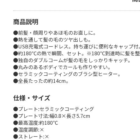
商品説明
●前髪・顔周りやあほ毛のお直しに。
●熱を通して髪の毛のツヤ出しも。
●USB充電式コードレス。持ち運びに便利なキャップ付
●約180℃の熱で瞬間、セット。※180℃到達時に髪を
●独自のダブルコームが髪の毛をしっかりキャッチ。
●丸みのあるボディでカールも作りやすい。
●セラミックコーティングのブラシ型ヒーター。
●全長たったの約14cm。
仕様・サイズ
●プレート:セラミックコーティング
●プレート寸法:幅0.8×長さ5.7cm
●最高温度:約180℃
●温度調節:×
●ストレート:×