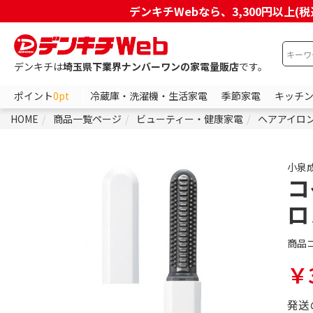
デンキチWebなら、3,300円以
デンキチは
埼玉県下業界ナンバーワンの家電量販店
です。
ポイント
0pt
冷蔵庫・洗濯機・生活家電
季節家電
キッチ
HOME
商品一覧ページ
ビューティー・健康家電
ヘアアイロ
小泉
コ
ロ
商品
￥3
発送