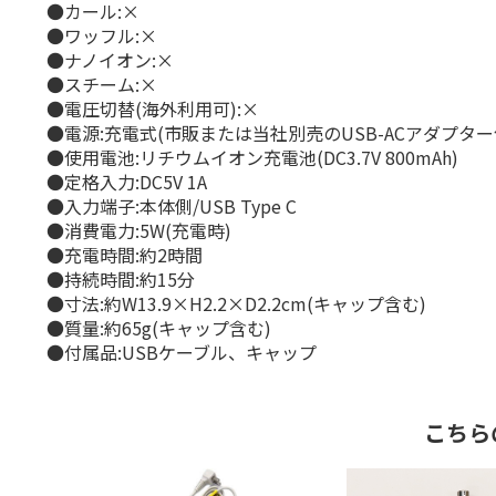
●カール:×
●ワッフル:×
●ナノイオン:×
●スチーム:×
●電圧切替(海外利用可):×
●電源:充電式(市販または当社別売のUSB-ACアダプター
●使用電池:リチウムイオン充電池(DC3.7V 800mAh)
●定格入力:DC5V 1A
●入力端子:本体側/USB Type C
●消費電力:5W(充電時)
●充電時間:約2時間
●持続時間:約15分
●寸法:約W13.9×H2.2×D2.2cm(キャップ含む)
●質量:約65g(キャップ含む)
●付属品:USBケーブル、キャップ
こちら