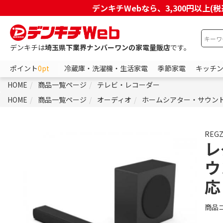
デンキチWebなら、3,300円以
デンキチは
埼玉県下業界ナンバーワンの家電量販店
です。
ポイント
0pt
冷蔵庫・洗濯機・生活家電
季節家電
キッチ
HOME
商品一覧ページ
テレビ・レコーダー
HOME
商品一覧ページ
オーディオ
ホームシアター・サウン
REG
レ
ウ
応
商品