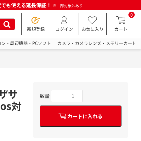
何度でも使える延長保証！
※一部対象外あり
0
新規登録
ログイン
お気に入り
カート
コン・周辺機器・PCソフト
カメラ・カメラレンズ・メモリーカード
グザサ
数量
mos対
カートに入れる