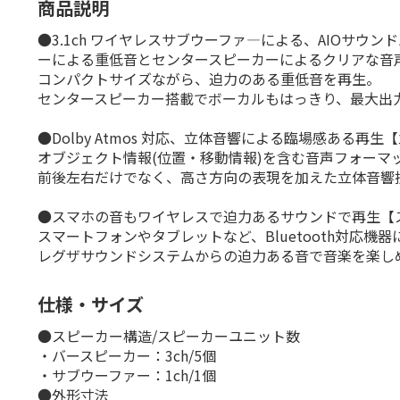
商品説明
●3.1ch ワイヤレスサブウーファ―による、AIO
ーによる重低音とセンタースピーカーによるクリアな音
コンパクトサイズながら、迫力のある重低音を再生。
センタースピーカー搭載でボーカルもはっきり、最大出力1
●Dolby Atmos 対応、立体音響による臨場感ある
オブジェクト情報(位置・移動情報)を含む音声フォーマット「
前後左右だけでなく、高さ方向の表現を加えた立体音響
●スマホの音もワイヤレスで迫力あるサウンドで再生【
スマートフォンやタブレットなど、Bluetooth対応
レグザサウンドシステムからの迫力ある音で音楽を楽し
仕様・サイズ
●スピーカー構造/スピーカーユニット数
・バースピーカー：3ch/5個
・サブウーファー：1ch/1個
●外形寸法