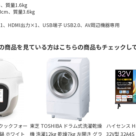
、質量1.6kg
cm、質量3.6kg
HDMI出力×1、USB端子 USB2.0、AV周辺機器専用
の商品を見ている方はこちらの商品もチェックし
l クックフォー
東芝 TOSHIBA ドラム式洗濯乾燥
ハイセンス Hi
鍋 ホワイト
機 洗濯12kg 乾燥7kg 左開き グラ
32V型 32A4S