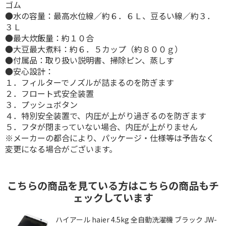
ゴム
●水の容量：最高水位線／約６．６Ｌ、豆るい線／約３．
３Ｌ
●最大炊飯量：約１０合
●大豆最大煮料：約６．５カップ（約８００ｇ）
●付属品：取り扱い説明書、掃除ピン、蒸しす
●安心設計：
１．フィルターでノズルが詰まるのを防ぎます
２．フロート式安全装置
３．プッシュボタン
４．特別安全装置で、内圧が上がり過ぎるのを防ぎます
５．フタが閉まっていない場合、内圧が上がりません
※メーカーの都合により、パッケージ・仕様等は予告なく
変更になる場合がございます。
こちらの商品を見ている方はこちらの商品もチ
ェックしています
-
ハイアール haier 4.5kg 全自動洗濯機 ブラック JW-