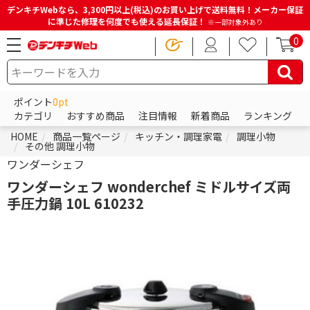
デンキチWebなら、3,300円以上(税込)のお買い上げで送料無料！メーカー保証
に準じた修理を何度でも使える延長保証！
※一部対象外あり
0
ポイント
0pt
カテゴリ
おすすめ商品
注目情報
新着商品
ランキング
HOME
商品一覧ページ
キッチン・調理家電
調理小物
その他 調理小物
ワンダーシェフ
ワンダーシェフ wonderchef ミドルサイズ両
手圧力鍋 10L 610232