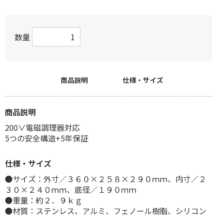
数量
商品説明
仕様・サイズ
商品説明
200∨電磁調理器対応
5つの安全構造+5年保証
仕様・サイズ
●サイズ：外寸／３６０×２５８×２９０ｍｍ、内寸／２
３０×２４０ｍｍ、底径／１９０ｍｍ
●重量：約２．９ｋｇ
●材質：ステンレス、アルミ、フェノール樹脂、シリコン