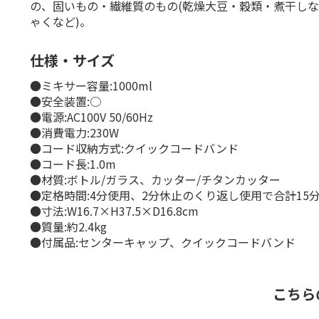
の、固いもの・繊維質のもの(乾燥大豆・穀類・煮干し
ゃくなど)。
仕様・サイズ
●ミキサー容量:1000ml
●安全装置:○
●電源:AC100V 50/60Hz
●消費電力:230W
●コード収納方式:クイックコードバンド
●コード長:1.0m
●材質:ボトル/ガラス、カッター/チタンカッター
●定格時間:4分使用、2分休止のくり返し使用で合計15
●寸法:W16.7×H37.5×D16.8cm
●質量:約2.4kg
●付属品:センターキャップ、クイックコードバンド
こちら