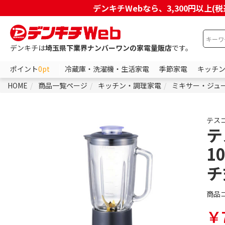
デンキチWebなら、3,300円以
デンキチは
埼玉県下業界ナンバーワンの家電量販店
です。
ポイント
0pt
冷蔵庫・洗濯機・生活家電
季節家電
キッチ
HOME
商品一覧ページ
キッチン・調理家電
ミキサー・ジュ
テス
テ
1
チ
商品
￥7