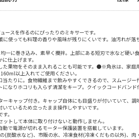
のジュースを作るのにぴったりのミキサーです。
繁に使っても料理の香りや風味が残りにくいです。油汚れが落
を均一に巻き込み、素早く攪拌。上部にある短刃で氷など硬い
かに仕上げます。
た果物をそのまま入れることも可能です。●※角氷は、家庭用
160ml以上入れてご使用ください。
口当たりに。食物繊維まで飲みやすくできるので、スムージー
トになりホコリも入らず清潔をキープ。クイックコードバンド
ターキャップ付き。キャップ自体にも目盛りが付いていて、調
付いているため立ったまま操作しやすいです。
です。
セットして本体に取り付けないと動作しません。
自動で電源が切れるモーター保護装置を搭載しています。
もの(炭酸水など)、市販の氷、冷凍食材(冷凍くだもの以外)、