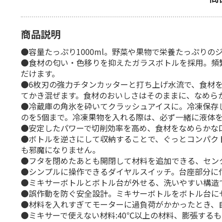
商品説明
●容量たっぷり1000ml。野菜や果物で栄養たっぷり
●食材の匂い・色移りを抑えたガラスボトルを採用。頻
だけます。
●6枚刃の強力チタンカッターと打ち上げ水流で、食材
てかき混ぜます。食材のおいしさはそのままに、なめら
●冷蔵庫の角氷を砕いてクラッシュアイスに。冷凍保存し
のを5個まで。冷凍果物を入れる際は、必ず一緒に液体を
●安定したパワーで切削効率を高め、食材をなめらかな
●ボトルを逆さにして収納することで、ぐっとコンパク
も邪魔になりません。
●フタを閉めたあとも開閉して材料を追加できる、セン
●シンプルに操作できるダイヤルスイッチ。台座部分に
●ミキサーボトルとボトル台が外せる、洗いやすい構造
●誤作動を防ぐ安全設計。ミキサーボトルをボトル台に
●材料を入れすぎてモーターに過負荷がかかったとき、
●ミキサーで使えない材料:40℃以上の材料、膨張する