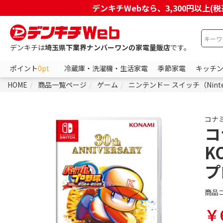
デンキチWebなら、3,300円以
デンキチは
埼玉県下業界ナンバーワンの家電量販店
です。
ポイント
0pt
冷蔵庫・洗濯機・生活家電
季節家電
キッチ
HOME
商品一覧ページ
ゲーム
ニンテンドー スイッチ（Ninten
コナ
コ
K
プ
商品
￥6