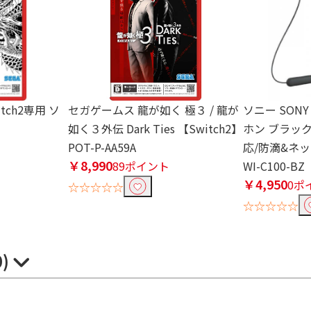
itch2専用 ソ
セガゲームス 龍が如く 極３ / 龍が
ソニー SON
如く３外伝 Dark Ties 【Switch2】
ホン ブラッ
POT-P-AA59A
応/防滴&ネック
￥8,990
89ポイント
WI-C100-BZ
￥4,950
0ポ
☆☆☆☆☆
☆☆☆☆☆
0)