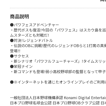
商品説明
●パワフェスアドベンチャー
・歴代ボスも復活!今回の「パワフェス」はスカウ島を巡る
ムスターズとも対戦だ!
●対決!レジェンドバトル
・伝説のOBに挑戦!歴代のレジェンドOBらと1打席の
登場!!
●サクセス
・新シナリオ「パワフルフューチャーズ」!タイムスリッ
●栄冠ナイン
・新コマンドも登場!弱小高校野球部の監督となって甲子
●※インターネットを通じたオンラインプレイのご利用
一般社団法人日本野球機構承認 Konami Digital Entertainme
日本プロ野球名球会公認 日本プロ野球OBクラブ公認 日