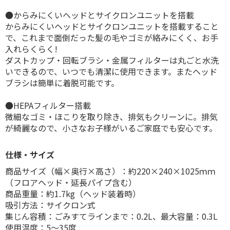
●からみにくいヘッドとサイクロンユニットを搭載
からみにくいヘッドとサイクロンユニットを搭載すること
で、これまで面倒だった髪の毛やゴミが絡みにくく、お手
入れらくらく!
ダストカップ・回転ブラシ・金属フィルターは丸ごと水洗
いできるので、いつでも清潔に使用できます。またヘッド
ブラシは簡単に着脱可能です。
●HEPAフィルター搭載
微細なゴミ・ほこりを取り除き、排気もクリーンに。排気
が綺麗なので、小さなお子様がいるご家庭でも安心です。
仕様・サイズ
商品サイズ（幅×奥行×高さ）：約220×240×1025ｍｍ
（フロアヘッド・延長パイプ含む）
商品重量：約1.7kg（ヘッド装着時）
吸引方法：サイクロン式
集じん容積：ごみすてラインまで：0.2L、最大容量：0.3L
使用温度：5〜35度