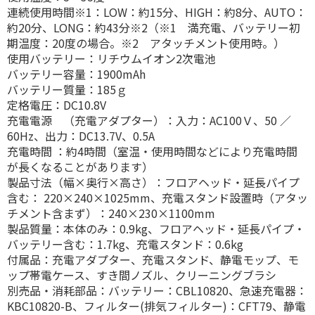
連続使用時間※1：LOW：約15分、HIGH：約8分、AUTO：
約20分、LONG：約43分※2（※1 満充電、バッテリー初
期温度：20度の場合。※2 アタッチメント使用時。）
使用バッテリー：リチウムイオン2次電池
バッテリー容量：1900mAh
バッテリー質量：185ｇ
定格電圧：DC10.8V
充電電源 （充電アダプター）：入力：AC100Ｖ、50 ／
60Hz、出力：DC13.7V、0.5A
充電時間 ：約4時間（室温・使用時間などにより充電時間
が長くなることがあります）
製品寸法（幅×奥行×高さ）：フロアヘッド・延長パイプ
含む： 220×240×1025mm、充電スタンド設置時（アタッ
チメント含まず）：240×230×1100mm
製品質量：本体のみ：0.9kg、フロアヘッド・延長パイプ・
バッテリー含む：1.7kg、充電スタンド：0.6kg
付属品：充電アダプター、充電スタンド、静電モップ、モ
ップ帯電ケース、すき間ノズル、クリーニングブラシ
別売品・消耗部品：バッテリー：CBL10820、急速充電器：
KBC10820-B、フィルター(排気フィルター)：CFT79、静電