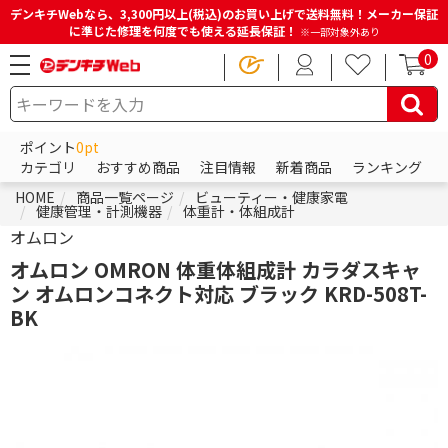
デンキチWebなら、3,300円以上(税込)のお買い上げで送料無料！メーカー保証
に準じた修理を何度でも使える延長保証！
※一部対象外あり
0
ポイント
0pt
カテゴリ
おすすめ商品
注目情報
新着商品
ランキング
HOME
商品一覧ページ
ビューティー・健康家電
健康管理・計測機器
体重計・体組成計
オムロン
オムロン OMRON 体重体組成計 カラダスキャ
ン オムロンコネクト対応 ブラック KRD-508T-
BK