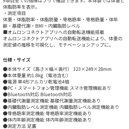
9項目全ての指標はプリで確認できます。本体委では体重と
体脂肪率を表示。
・測定項目
体重・体脂肪率・体脂肪量・骨格筋率・骨格筋量・体年
齢・基礎代謝・BMI・内臓脂肪レベル
■オムロンコネクトアプリへの自動転送機能搭載
オムロンコネクトアプリへの自動転送機能により、体重の
測定値の推移を可視化し、モチベーションアップに。
仕様・サイズ
●本体サイズ（高さ×幅×奥行） 323×249×28mm
●本体重量 約1.8kg（電池含む）
●電源 単4形アルカリ乾電池4個
●PC・スマートフォン管理機能 スマホ管理機能あり
●Bluetooth対応 Bluetooth対応
●基礎代謝量測定機能 基礎代謝量測定機能あり
●内臓脂肪レベル測定機能 内臓脂肪レベル測定機能あり
●骨格筋率測定機能 骨格筋率測定機能あり
●体内年齢測定機能 体内年齢測定機能あり
●測定方法 足裏