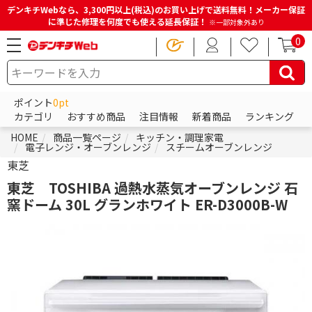
デンキチWebなら、3,300円以上(税込)のお買い上げで送料無料！メーカー保証
に準じた修理を何度でも使える延長保証！
※一部対象外あり
0
ポイント
0pt
カテゴリ
おすすめ商品
注目情報
新着商品
ランキング
HOME
商品一覧ページ
キッチン・調理家電
電子レンジ・オーブンレンジ
スチームオーブンレンジ
東芝
東芝 TOSHIBA 過熱水蒸気オーブンレンジ 石
窯ドーム 30L グランホワイト ER-D3000B-W