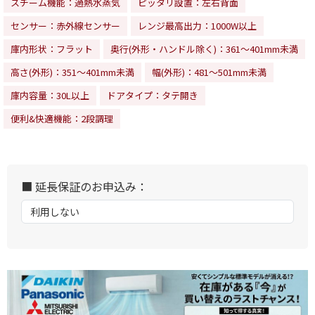
スチーム機能：過熱水蒸気
ピッタリ設置：左右背面
センサー：赤外線センサー
レンジ最高出力：1000W以上
庫内形状：フラット
奥行(外形・ハンドル除く)：361～401mm未満
高さ(外形)：351～401mm未満
幅(外形)：481～501mm未満
庫内容量：30L以上
ドアタイプ：タテ開き
便利&快適機能：2段調理
■ 延長保証のお申込み：