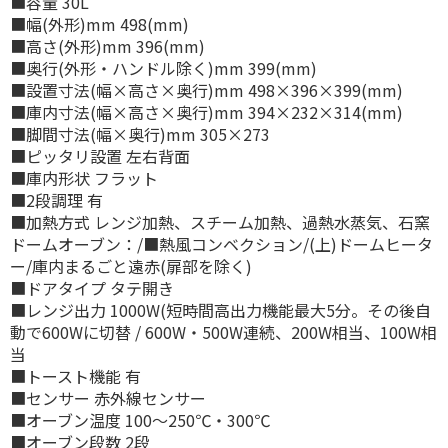
■容量 30L
■幅(外形)mm 498(mm)
■高さ(外形)mm 396(mm)
■奥行(外形・ハンドル除く)mm 399(mm)
■設置寸法(幅×高さ×奥行)mm 498×396×399(mm)
■庫内寸法(幅×高さ×奥行)mm 394×232×314(mm)
■脚間寸法(幅×奥行)mm 305×273
■ピッタリ設置 左右背面
■庫内形状 フラット
■2段調理 有
■加熱方式 レンジ加熱、スチーム加熱、過熱水蒸気、石窯
ドームオーブン：/■熱風コンベクション/(上)ドームヒータ
ー/庫内まるごと遠赤(扉部を除く)
■ドアタイプ タテ開き
■レンジ出力 1000W(短時間高出力機能最大5分。その後自
動で600Wに切替 / 600W・500W連続、200W相当、100W相
当
■トースト機能 有
■センサー 赤外線センサー
■オーブン温度 100〜250℃・300℃
■オーブン段数 2段