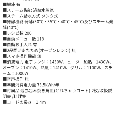
■解凍 有
■スチーム機能 過熱水蒸気
■スチーム給水方式 タンク式
■発酵機能 発酵(30℃・35℃・40℃・45℃)及びスチーム発
酵(40℃)
■レシピ数 200
■自動メニュー数 119
■自動お手入れ 有
■2品同時あたため(オーブンレンジ) 無
■スマホ操作機能 無
■消費電力 電子レンジ：1430W、ヒーター加熱：1430W、
オーブン：1410W、熱風：1410W、グリル：1100W、スチ
ーム：1000W
■音声操作 無
■年間消費電力量 73.5kWh/年
■付属品 遠赤包み焼き角皿(とれちゃうコート) 2枚/取扱説
明書 /料理集
■コードの長さ：1.4ｍ