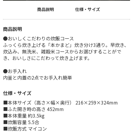
商品説明
仕様・サイズ
商品説明
●おいしくこだわりの炊飯コース
ふっくら炊き上げる「本かまど」炊き分け3通り。早炊き、
炊込み、無洗米、雑穀米コースからお選びすることがで
き、おいしさにこだわって炊き上げます。
●お手入れ
内釜と内蓋の2点でお手入れ簡単
仕様・サイズ
■本体サイズ（高さ×幅×奥行） 216×259×324mm
■ふた開き時の高さ 452mm
■本体重量 約3.5kg
■炊飯容量 5.5合
■炊飯方式 マイコン