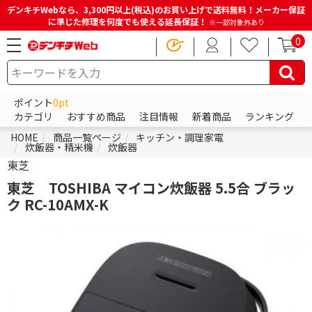
デンキチWebなら、3,300円以上(税込)のお買い上げで送料無料！メーカー保証
に準じた修理を何度でも使える延長保証！
※一部対象外あり
0
ポイント
0pt
カテゴリ
おすすめ商品
注目情報
新着商品
ランキング
HOME
商品一覧ページ
キッチン・調理家電
炊飯器・精米機
炊飯器
東芝
東芝 TOSHIBA マイコン炊飯器 5.5合 ブラッ
ク RC-10AMX-K