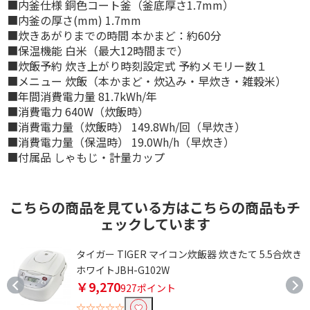
■内釜仕様 銅色コート釜（釜底厚さ1.7mm）
■内釜の厚さ(mm) 1.7mm
■炊きあがりまでの時間 本かまど：約60分
■保温機能 白米（最大12時間まで）
■炊飯予約 炊き上がり時刻設定式 予約メモリー数１
■メニュー 炊飯（本かまど・炊込み・早炊き・雑穀米）
■年間消費電力量 81.7kWh/年
■消費電力 640W（炊飯時）
■消費電力量（炊飯時） 149.8Wh/回（早炊き）
■消費電力量（保温時） 19.0Wh/h（早炊き）
■付属品 しゃもじ・計量カップ
こちらの商品を見ている方はこちらの商品もチ
ェックしています
タイガー TIGER マイコン炊飯器 炊きたて 5.5合炊き
ホワイトJBH-G102W
￥9,270
927ポイント
☆☆☆☆☆