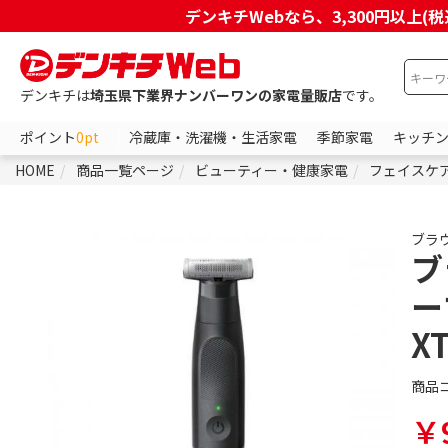
デンキチWebなら、3,300円以
デンキチは
埼玉県下業界ナンバーワンの家電量販店
です。
ポイント
0pt
冷蔵庫・洗濯機・生活家電
季節家電
キッチ
HOME
商品一覧ページ
ビューティー・健康家電
フェイスケ
ブラ
ブ
ー
X
商品
￥9