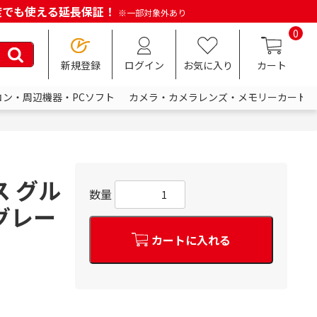
何度でも使える延長保証！
※一部対象外あり
0
新規登録
ログイン
お気に入り
カート
コン・周辺機器・PCソフト
カメラ・カメラレンズ・メモリーカード
ス グル
数量
トグレー
カートに入れる