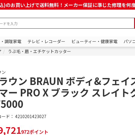
上(税込)のお買い上げで送料無料！メーカー保証に準じた修理を
ン・調理家電
テレビ・レコーダー
ビューティー・健康家電
パソ
ア
うぶ毛・眉・エチケットカッター
ウン
ラウン BRAUN ボディ&フェイ
マー PRO X ブラック スレイ
T5000
コード：
4210201423027
,721
972ポイント