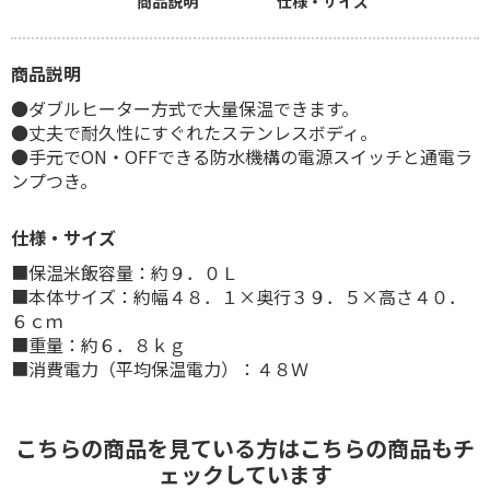
商品説明
仕様・サイズ
商品説明
●ダブルヒーター方式で大量保温できます。
●丈夫で耐久性にすぐれたステンレスボディ。
●手元でON・OFFできる防水機構の電源スイッチと通電ラ
ンプつき。
仕様・サイズ
■保温米飯容量：約９．０Ｌ
■本体サイズ：約幅４８．１×奥行３９．５×高さ４０．
６ｃｍ
■重量：約６．８ｋｇ
■消費電力（平均保温電力）：４８Ｗ
こちらの商品を見ている方はこちらの商品もチ
ェックしています