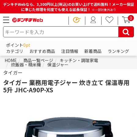
デンキチWebなら、3,300円以上(税込)のお買い上げで送料無料！メーカー保証
に準じた修理を何度でも使える延長保証！
※一部対象外あり
0
ポイント
0pt
カテゴリ
おすすめ商品
注目情報
新着商品
ランキング
HOME
商品一覧ページ
キッチン・調理家電
炊飯器・精米機
保温ジャー
タイガー
タイガー 業務用電子ジャー 炊き立て 保温専用
5升 JHC-A90P-XS