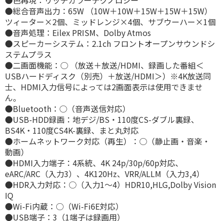
●総合音声出力：65W （10W＋10W＋15W＋15W＋15W）
ツィーター×2個、ミッドレンジ×4個、サブウーハー×1個
●音声処理：Eilex PRISM、Dolby Atmos
●スピーカーシステム：2.1ch フロントオープンサウンドシ
ステムプラス
●二画面機能：○ （放送＋放送/HDMI、録画した番組＜
USBハードディスク（別売）＋放送/HDMI＞）※4K放送同
士、HDMI入力信号によっては2画面表示は使用できませ
ん。
●Bluetooth：○（音声送信対応）
●USB-HDD録画：地デジ/BS・110度CS-ダブル裏録、
BS4K・110度CS4K-裏録、まと丸対応
●ホームネットワーク対応（再生）：○（静止画・音楽・
動画）
●HDMI入力端子：4系統、4K 24p/30p/60p対応、
eARC/ARC（入力3）、4K120Hz、VRR/ALLM（入力3,4）
●HDR入力対応：○（入力1～4）HDR10,HLG,Dolby Vision
IQ
●Wi-Fi内蔵：○（Wi-Fi6E対応）
●USB端子：3（1端子は録画用）