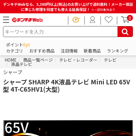
デンキチWebなら、3,300円以上(税込)のお買い上げで送料無料！メーカー保証
に準じた修理を何度でも使える延長保証！
※一部対象外あり
0
ポイント
0pt
カテゴリ
おすすめ商品
注目情報
新着商品
ランキング
HOME
商品一覧ページ
テレビ・レコーダー
テレビ
液晶テレビ
シャープ
シャープ SHARP 4K液晶テレビ Mini LED 65V
型 4T-C65HV1(大型)