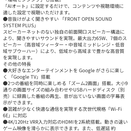
「AIオート」に設定するだけで、コンテンツや視聴環境に
適した設定で視聴いただけます。
●音抜けがよく聞きやすい 「FRONT OPEN SOUND
SYSTEM PLUS」
スピーカーネットのない独自の前面開口スピーカー構造に
より、聞きやすいサウンドを実現。最大出力65W、7個のス
ピーカー（高音域ツィーター・中音域ミッドレンジ・低音
域サブウーハー）により、低域から高域まで豊かな高音質
を実現します。
その他の特長
●大好きなエンターテインメントを Google がさらに楽し
く 「Google TV」搭載
●2つの番組を同時に楽しめる「ズーム2画面」搭載。大小9
通りの画面サイズの組み合わせやUSBハードディスク（別
売）に録画した番組の再生、音が出ていない画面の字幕表
示ができます。
●混雑が少なく快適な通信を実現する次世代規格「Wi-Fi
6E」に対応
●4K/120Hz VRR入力対応のHDMIを2系統搭載。動きの速い
ゲーム映像を滑らかに表示できます。また、低遅延 約