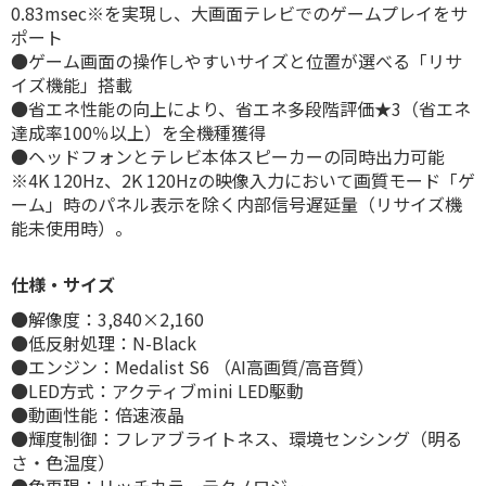
0.83msec※を実現し、大画面テレビでのゲームプレイをサ
ポート
●ゲーム画面の操作しやすいサイズと位置が選べる「リサ
イズ機能」搭載
●省エネ性能の向上により、省エネ多段階評価★3（省エネ
達成率100％以上）を全機種獲得
●ヘッドフォンとテレビ本体スピーカーの同時出力可能
※4K 120Hz、2K 120Hzの映像入力において画質モード「ゲ
ーム」時のパネル表示を除く内部信号遅延量（リサイズ機
能未使用時）。
仕様・サイズ
●解像度：3,840×2,160
●低反射処理：N-Black
●エンジン：Medalist S6 （AI高画質/高音質）
●LED方式：アクティブmini LED駆動
●動画性能：倍速液晶
●輝度制御：フレアブライトネス、環境センシング（明る
さ・色温度）
●色再現：リッチカラーテクノロジー