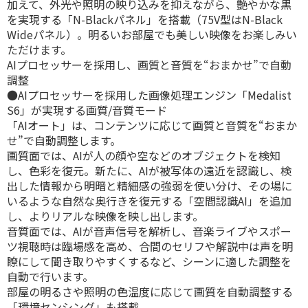
加えて、外光や照明の映り込みを抑えながら、艶やかな黒
を実現する「N-Blackパネル」を搭載（75V型はN-Black
Wideパネル）。明るいお部屋でも美しい映像をお楽しみい
ただけます。
AIプロセッサーを採用し、画質と音質を“おまかせ”で自動
調整
●AIプロセッサーを採用した画像処理エンジン「Medalist
S6」が実現する画質/音質モード
「AIオート」は、コンテンツに応じて画質と音質を“おまか
せ”で自動調整します。
画質面では、AIが人の顔や空などのオブジェクトを検知
し、色彩を復元。新たに、AIが被写体の遠近を認識し、検
出した情報から明暗と精細感の強弱を使い分け、その場に
いるような自然な奥行きを復元する「空間認識AI」を追加
し、よりリアルな映像を映し出します。
音質面では、AIが音声信号を解析し、音楽ライブやスポー
ツ視聴時は臨場感を高め、合間のセリフや解説中は声を明
瞭にして聞き取りやすくするなど、シーンに適した調整を
自動で行います。
部屋の明るさや照明の色温度に応じて画質を自動調整する
「環境センシング」も搭載。