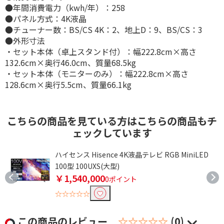
●年間消費電力（kwh/年）：258
●パネル方式：4K液晶
●チューナー数：BS/CS 4K：2、地上D：9、BS/CS：3
●外形寸法
・セット本体（卓上スタンド付）：幅222.8cm×高さ
132.6cm×奥行46.0cm、質量68.5kg
・セット本体（モニターのみ）：幅222.8cm×高さ
128.6cm×奥行5.5cm、質量66.1kg
こちらの商品を見ている方はこちらの商品もチ
ェックしています
大
ハイセンス Hisence 4K液晶テレビ RGB MiniLED
100型 100UXS(大型)
￥1,540,000
0ポイント
☆☆☆☆☆
この商品のレビュー
☆☆☆☆☆
(0)