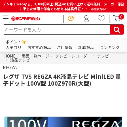
デンキチWebなら、3,300円以上(税込)のお買い上げで送料無料！メーカー保証
に準じた修理を何度でも使える延長保証！
※一部対象外あり
0
ポイント
0pt
カテゴリ
おすすめ商品
注目情報
新着商品
ランキング
HOME
商品一覧ページ
テレビ・レコーダー
テレビ
液晶テレビ
REGZA
レグザ TVS REGZA 4K液晶テレビ MiniLED 量
子ドット 100V型 100Z970R(大型)