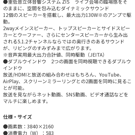
●重低音立体音響システム ZIS ライブ会場の臨場感をそ
のままに、空間を包み込むダイナミックサウンド
12個のスピーカーを搭載し、最大出力130W※のアンプで駆
動。
2wayメインスピーカー、トップスピーカーとサイドスピー
カーとウーファー、さらにセンタースピーカーから生み出
される5.1.2チャンネルならではの奥行きのあるサウンド
が、リビングのすみずみまで広がります。
※音声実用最大出力合計値、同時駆動（JEITA）
●ダブルウインドウ 2つの画面を同時視聴できるダブルウ
インドウ
放送/HDMIと放送の組み合わせはもちろん、YouTube、
AirPlay、スクリーンミラーリングとの2画面を同時に見るこ
とが可能。
放送を見ながらネット動画、SNS動画、ビデオ通話などを
マルチに楽しめます。
仕様・サイズ
●画素数：3840×2160
●消費電力（W）：583