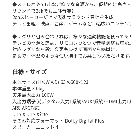
◆ステレオや5.1chなど様々な音源から、仮想的に高さ・奥
サウンドで2chでも立体音響】
2chスピーカーだけで仮想サラウンド音場を生成。
テレビ番組、映画、音楽、ゲームなど、幅広いコンテン
◆レグザと組み合わせれば、様々な連動機能を使ってあ
テレビの電源と連動、リモコンひとつで音量調整も可能
対応レグザなら設定変更もレグザ画面から簡単に。
まるで一体型のような使い勝手でお楽しみいただけます
仕様・サイズ
本体サイズ(H×W×D) 63×600x123
本体重量 3.0kg
実用最大出力 100W
入出力端子 光デジタル入力1系統/AUX?系統/HDMI出力1系
ARC ARC対応
DTS:X DTS:X対応
その他対応フォーマット Dolby Digital Plus
スピーカーユニット 4