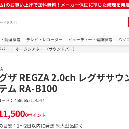
上(税込)のお買い上げで送料無料！メーカー保証に準じた修理を
ン・調理家電
テレビ・レコーダー
ビューティー・健康家電
パソ
ドバー
ホームシアター （サウンドバー）
ZA
グザ REGZA 2.0ch レグザサ
テム RA-B100
コード：
4580652114547
1,500
0ポイント
の目安：1～2日以内に発送 ※大型品除く