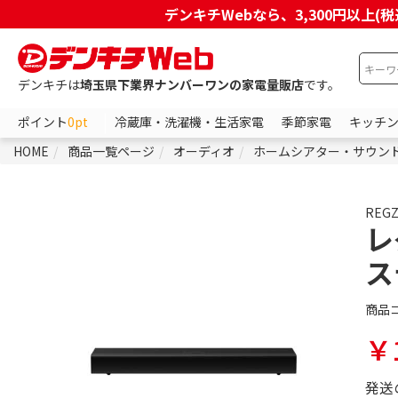
デンキチWebなら、3,300円以
デンキチは
埼玉県下業界ナンバーワンの家電量販店
です。
ポイント
0pt
冷蔵庫・洗濯機・生活家電
季節家電
キッチ
HOME
商品一覧ページ
オーディオ
ホームシアター・サウン
REG
レ
ス
商品
￥1
発送