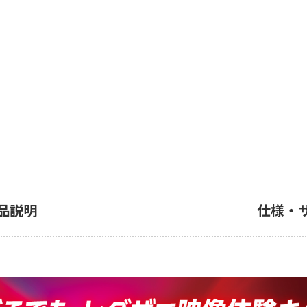
品説明
仕様・