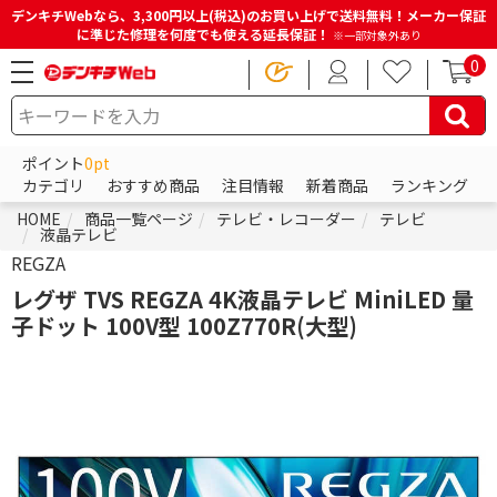
デンキチWebなら、3,300円以上(税込)のお買い上げで送料無料！メーカー保証
に準じた修理を何度でも使える延長保証！
※一部対象外あり
0
ポイント
0pt
カテゴリ
おすすめ商品
注目情報
新着商品
ランキング
HOME
商品一覧ページ
テレビ・レコーダー
テレビ
液晶テレビ
REGZA
レグザ TVS REGZA 4K液晶テレビ MiniLED 量
子ドット 100V型 100Z770R(大型)