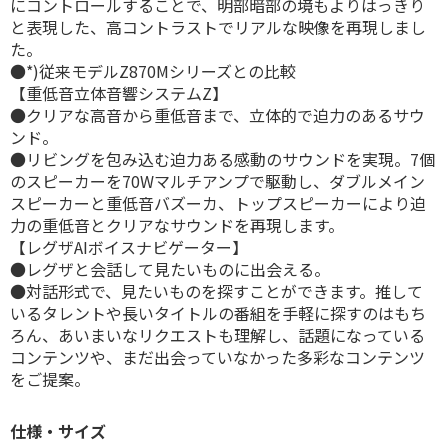
にコントロールすることで、明部暗部の境もよりはっきり
と表現した、高コントラストでリアルな映像を再現しまし
た。
●*)従来モデルZ870Mシリーズとの比較
【重低音立体音響システムZ】
●クリアな高音から重低音まで、立体的で迫力のあるサウ
ンド。
●リビングを包み込む迫力ある感動のサウンドを実現。7個
のスピーカーを70Wマルチアンプで駆動し、ダブルメイン
スピーカーと重低音バズーカ、トップスピーカーにより迫
力の重低音とクリアなサウンドを再現します。
【レグザAIボイスナビゲーター】
●レグザと会話して見たいものに出会える。
●対話形式で、見たいものを探すことができます。推して
いるタレントや長いタイトルの番組を手軽に探すのはもち
ろん、あいまいなリクエストも理解し、話題になっている
コンテンツや、まだ出会っていなかった多彩なコンテンツ
をご提案。
仕様・サイズ