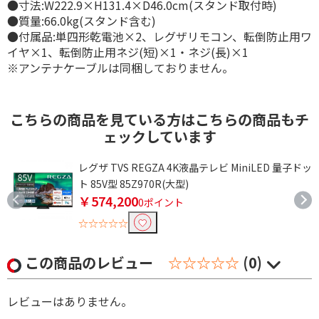
●寸法:W222.9×H131.4×D46.0cm(スタンド取付時)
●質量:66.0kg(スタンド含む)
●付属品:単四形乾電池×2、レグザリモコン、転倒防止用ワ
イヤ×1、転倒防止用ネジ(短)×1・ネジ(長)×1
※アンテナケーブルは同梱しておりません。
こちらの商品を見ている方はこちらの商品もチ
ェックしています
ドッ
レグザ TVS REGZA 4K液晶テレビ MiniLED 量子ドッ
ト 85V型 85Z970R(大型)
￥574,200
0ポイント
☆☆☆☆☆
この商品のレビュー
☆☆☆☆☆
(0)
レビューはありません。