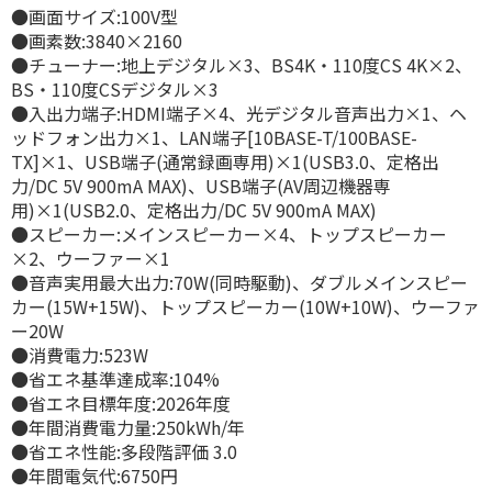
●画面サイズ:100V型
●画素数:3840×2160
●チューナー:地上デジタル×3、BS4K・110度CS 4K×2、
BS・110度CSデジタル×3
●入出力端子:HDMI端子×4、光デジタル音声出力×1、ヘ
ッドフォン出力×1、LAN端子[10BASE-T/100BASE-
TX]×1、USB端子(通常録画専用)×1(USB3.0、定格出
力/DC 5V 900mA MAX)、USB端子(AV周辺機器専
用)×1(USB2.0、定格出力/DC 5V 900mA MAX)
●スピーカー:メインスピーカー×4、トップスピーカー
×2、ウーファー×1
●音声実用最大出力:70W(同時駆動)、ダブルメインスピー
カー(15W+15W)、トップスピーカー(10W+10W)、ウーファ
ー20W
●消費電力:523W
●省エネ基準達成率:104%
●省エネ目標年度:2026年度
●年間消費電力量:250kWh/年
●省エネ性能:多段階評価 3.0
●年間電気代:6750円