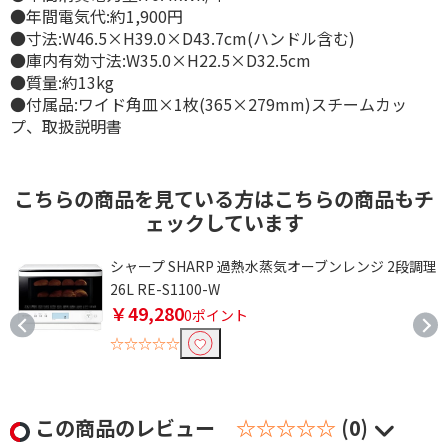
●年間電気代:約1,900円
●寸法:W46.5×H39.0×D43.7cm(ハンドル含む)
●庫内有効寸法:W35.0×H22.5×D32.5cm
●質量:約13kg
●付属品:ワイド角皿×1枚(365×279mm)スチームカッ
プ、取扱説明書
こちらの商品を見ている方はこちらの商品もチ
ェックしています
開
シャープ SHARP 過熱水蒸気オーブンレンジ 2段調理
26L RE-S1100-W
￥49,280
0ポイント
☆☆☆☆☆
この商品のレビュー
☆☆☆☆☆
(0)