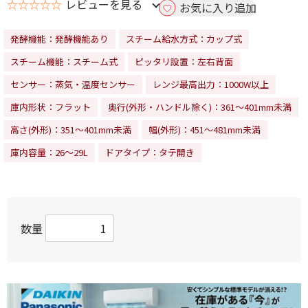
☆☆☆☆☆
レビューを見る
お気に入り追加
発酵機能：発酵機能あり
スチーム給水方式：カップ式
スチーム機能：スチーム式
ピッタリ設置：左右背面
センサー：蒸気・温度センサー
レンジ最高出力：1000W以上
庫内形状：フラット
奥行(外形・ハンドル除く)：361～401mm未満
高さ(外形)：351～401mm未満
幅(外形)：451～481mm未満
庫内容量：26～29L
ドアタイプ：タテ開き
数量