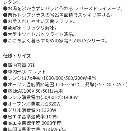
ンタン!。
●お湯を沸かさずにパッと作れる フリーズドライスープ。
●業界トップクラスの省設置面積でスッキリ置ける。
●お手入れしやすい天面フラット。
●全解凍・サックリ解凍。
●大型ホワイトバックライト液晶。
●ここちよく暮らすための家電PLAINLYシリーズ。
仕様・サイズ
●庫内容量:27L
●庫内形状:フラット
●レンジ出力:手動/1000/600/500/200W相当
●オーブン温度調節範囲:110～250℃、発酵(35・40・45℃)
●電源:AC100V 50/60Hz共用
●レンジ消費電力(50/60Hz):1400W
●オーブン消費電力:1320W
●グリル消費電力:1320W
●省エネ基準達成率:100%
●省エネ目標年度:2008年度
●年間消費電力量:70.4kWh/年