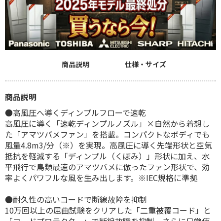
商品説明
仕様・サイズ
商品説明
●高風圧へ導くディンプルフローで速乾
高風圧に導く「速乾ディンプルノズル」×自然から着想し
た「アマツバメファン」を搭載。コンパクトなボディでも
風量4.8m3/分（※）を実現。高風圧に導く先端形状と空気
抵抗を軽減する「ディンプル（くぼみ）」形状に加え、水
平飛行で鳥類最速のアマツバメに倣ったファン形状で、効
率よくパワフルな風を生み出します。※IEC規格に準拠
●耐久性の高いコードで断線故障を抑制
10万回以上の屈曲試験をクリアした「二重被覆コード」と
「コードプロテクター」で断線故障を抑制。さらに日常使