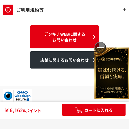
ご利用規約等
デンキチWEBに関する
お問い合わせ
店舗に関するお問い合わせ
デンキチはGMOグローバルサイン発行のSSL電子証明書を使用して
￥6,162
カートに入れる
0ポイント
います。
個人情報やご購入情報はSSL暗号化通信により保護されます。
Copyright ©2025DEN-KICHI WEB All rights reserved.