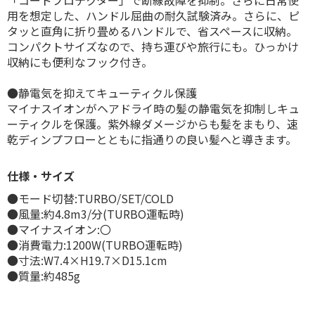
用を想定した、ハンドル屈曲の耐久試験済み。さらに、ピ
タッと直角に折り畳めるハンドルで、省スペースに収納。
コンパクトサイズなので、持ち運びや旅行にも。ひっかけ
収納にも便利なフック付き。
●静電気を抑えてキューティクル保護
マイナスイオンがヘアドライ時の髪の静電気を抑制しキュ
ーティクルを保護。紫外線ダメージからも髪をまもり、速
乾ディンプフローとともに指通りの良い髪へと導きます。
仕様・サイズ
●モード切替:TURBO/SET/COLD
●風量:約4.8m3/分(TURBO運転時)
●マイナスイオン:〇
●消費電力:1200W(TURBO運転時)
●寸法:W7.4×H19.7×D15.1cm
●質量:約485g